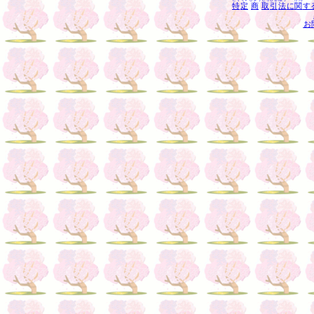
特
定
商
取
引
法
に
関
す
お