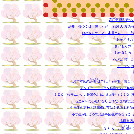
応用数理学研究
詩集「傷つくは 優しんだ」（優しい愛の
おかぎりの ／ 本屋さん ： 
おかぎりの
さいもんの
おかぎりの
うんなが描（
クーラン(
し
しゅう
おすすめの
詩
集
はこれだ（詩集「傷つく
アンチエイジングを科学する（寿命
ＳＥＯ（検索エンジン最適化）はこれだけ（ＳＥＯで
古文を味わいたいならこれだ（試験に
中学生が高校入試準備に英語を勉強するな
小学生がはじめて英語を勉強するならこ
藤田書店
きゃく
さま
Ｑ ＆ Ａ お
客
様
か
とく
てい
しょう
とり
ひき
ほう
かん